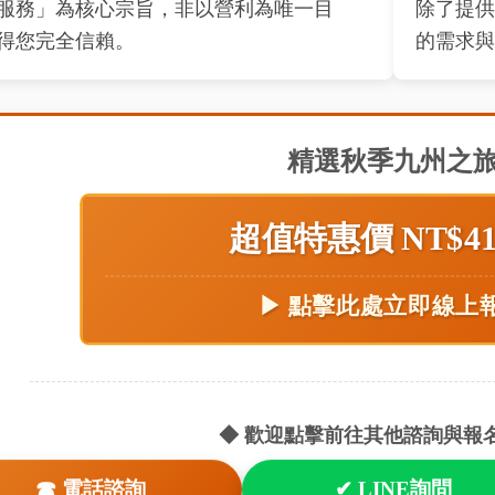
服務」為核心宗旨，非以營利為唯一目
除了提供
得您完全信賴。
的需求與
精選秋季九州之
超值特惠價 NT$41,
▶ 點擊此處立即線上
◆ 歡迎點擊前往其他諮詢與報名
☎ 電話諮詢
✔ LINE詢問