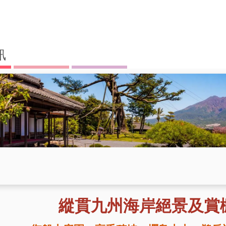
訊
縱貫九州海岸絕景及賞