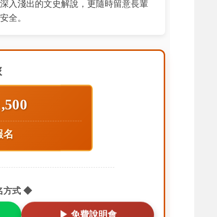
深入淺出的文史解說，更隨時留意長輩
安全。
旅
500
報名
方式 ◆
▶ 免費說明會