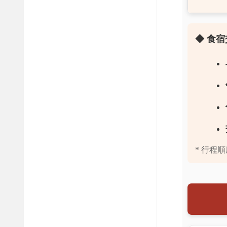
◆ 食
* 行程