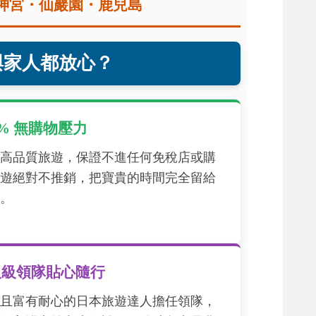
神宮・仙巖園・鹿兒島
與家人都放心？
0% 無購物壓力
高品質旅遊，保證不進任何免稅店或購
遊絕對不推銷，把寶貴的時間完全留給
。
人級領隊貼心隨行
且富有耐心的日本旅遊達人擔任領隊，