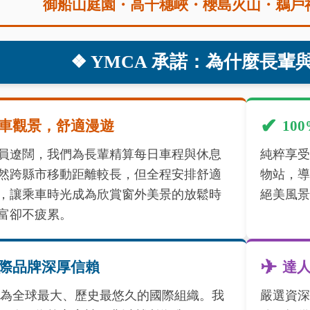
御船山庭園・高千穗峽・櫻島火山・鵜戶
❖ YMCA 承諾：為什麼長輩
✔
車觀景，舒適漫遊
10
員遼闊，我們為長輩精算每日車程與休息
純粹享受
然跨縣市移動距離較長，但全程安排舒適
物站，導
，讓乘車時光成為欣賞窗外美景的放鬆時
絕美風景
富卻不疲累。
✈
際品牌深厚信賴
達
A 為全球最大、歷史最悠久的國際組織。我
嚴選資深