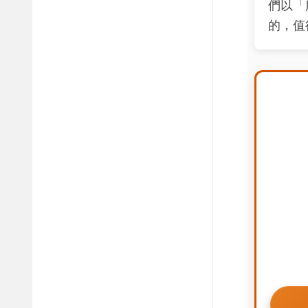
們以「
的，值