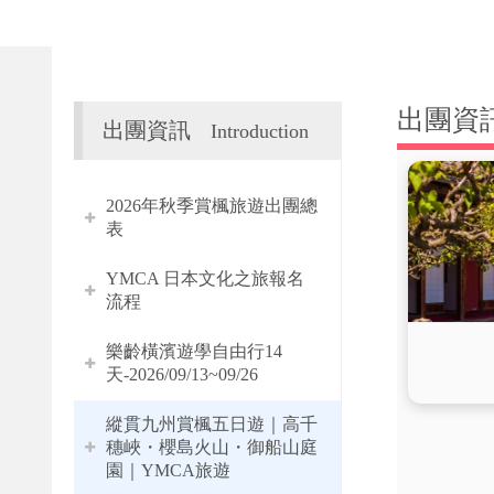
出團資
出團資訊
Introduction
2026年秋季賞楓旅遊出團總
表
YMCA 日本文化之旅報名
流程
樂齡橫濱遊學自由行14
天-2026/09/13~09/26
縱貫九州賞楓五日遊｜高千
穗峽・櫻島火山・御船山庭
園｜YMCA旅遊