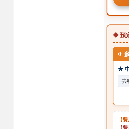
◆ 預定
✈ 
★ 
去
【費
【費