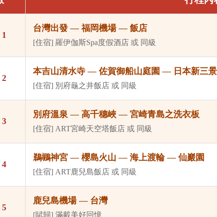
台灣出發 — 福岡機場 — 飯店
 1
[住宿] 羅伊伽斯Spa度假酒店 或 同級
本吉山清水寺 — 佐賀御船山庭園 — 日本新三景
 2
[住宿] 別府龜之井飯店 或 同級
別府溫泉 — 高千穗峽 — 宮崎青島之洗衣板
 3
[住宿] ART宮崎天空塔飯店 或 同級
鵜鶘神宮 — 櫻島火山 — 海上渡輪 — 仙巖園
 4
[住宿] ART鹿兒島飯店 或 同級
鹿兒島機場 — 台灣
 5
[賦歸] 滿載美好回憶