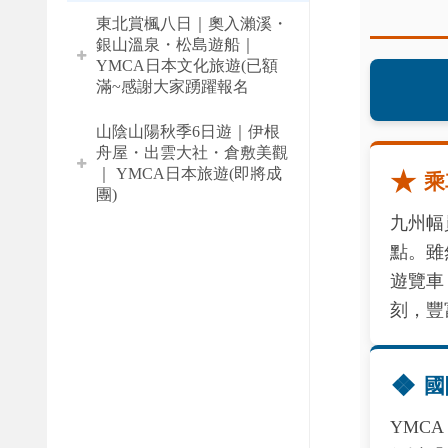
東北賞楓八日｜奧入瀨溪・
銀山溫泉・松島遊船｜
YMCA日本文化旅遊(已額
滿~感謝大家踴躍報名
山陰山陽秋季6日遊｜伊根
舟屋・出雲大社・倉敷美觀
｜ YMCA日本旅遊(即將成
★
乘
團)
九州幅
點。雖
遊覽車
刻，豐
❖
國
YMC