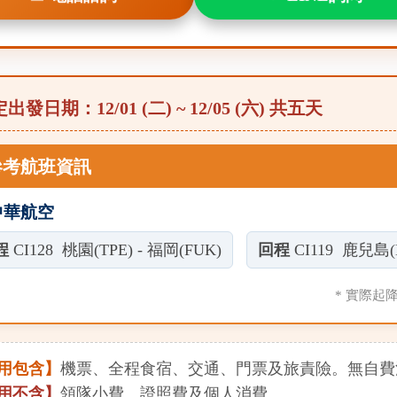
出發日期：12/01 (二) ~ 12/05 (六) 共五天
參考航班資訊
中華航空
程
CI128 桃園(TPE) - 福岡(FUK)
回程
CI119 鹿兒島(K
* 實際
用包含】
機票、全程食宿、交通、門票及旅責險。無自費
用不含】
領隊小費、證照費及個人消費。