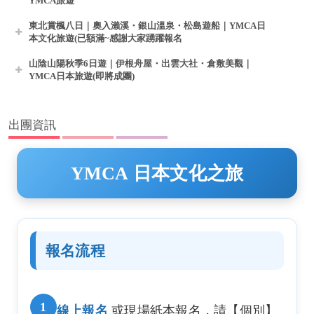
YMCA旅遊
東北賞楓八日｜奧入瀨溪・銀山溫泉・松島遊船｜YMCA日
本文化旅遊(已額滿~感謝大家踴躍報名
山陰山陽秋季6日遊｜伊根舟屋・出雲大社・倉敷美觀｜
YMCA日本旅遊(即將成團)
出團資訊
YMCA 日本文化之旅
報名流程
1
線上報名
或現場紙本報名，請【個別】