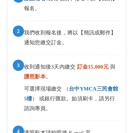
報名。
2
我們收到報名後，將以【簡訊或郵件】
通知您繳交訂金。
3
收到通知後3天內繳交
訂金15,000元
與
護照影本
。
可選擇現場繳交 （
台中YMCA三民會館
5樓
） 或銀行匯款。如須刷卡，請另行
諮詢專員。
4
護照影本請拍照後 E-mail 至