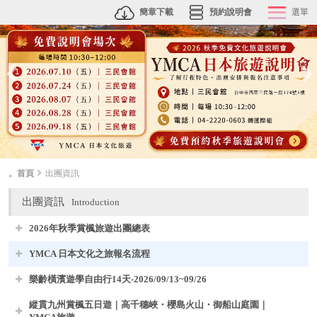
簡章下載
預約說明會
選單
。首頁
出團資訊
出團資訊
Introduction
2026年秋季賞楓旅遊出團總表
YMCA 日本文化之旅報名流程
樂齡橫濱遊學自由行14天-2026/09/13~09/26
縱貫九州賞楓五日遊｜高千穗峽・櫻島火山・御船山庭園｜