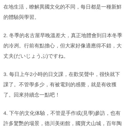
在地生活，瞭解異國文化的不同，每日都是一種新鮮
的體驗與學習。
2. 冬季的名古屋早晚溫差大，真正地體會到日本冬季
的冷冽。行前有點擔心，但大家好像適應得不錯，大
丈夫(だいじょうぶ)ですね。
3. 每日上午2小時的日文課，在歡笑聲中，很快就下
課了。不管學多少，有被電到的感覺，就是有收獲
了。回來持續念一點吧！
4. 下午的文化体驗，不管是手作或(見學)參訪，也有
許多驚艷的場景，德川美術館，國寶犬山城，百年陶