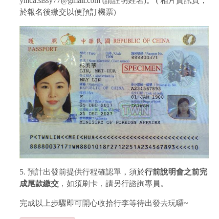
ymca.sissy77@gmail.com (請註明姓名)。 ( 相片資訊頁，
於報名後繳交以便預訂機票)
5. 預計出發前提供行程確認單，須於
行前說明會之前完
成尾款繳交
，如須刷卡，請另行諮詢專員。
完成以上步驟即可開心收拾行李等待出發去玩囉~