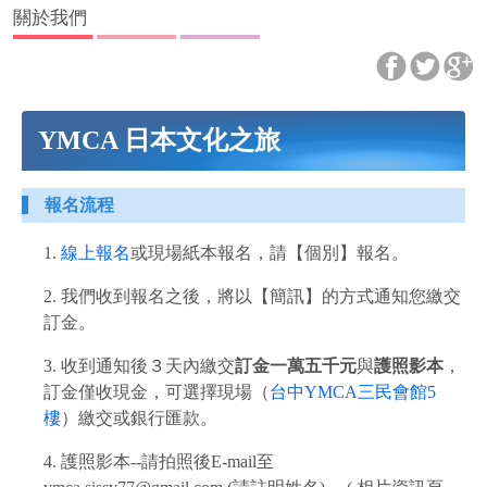
關於我們
YMCA 日本文化之旅
報名流程
1.
線上報名
或現場紙本報名，請【個別】報名。
2. 我們收到報名之後，將以【簡訊】的方式通知您繳交
訂金。
3. 收到通知後３天內繳交
訂金一萬五千元
與
護照影本
，
訂金僅收現金，可選擇現場（
台中YMCA三民會館5
樓
）繳交或銀行匯款。
4. 護照影本--請拍照後E-mail至