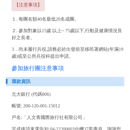
【注意事項】
１. 每團名額40名最低20名成團。
２. 參加對象以15歲 以上~ 75歲以下,行動及健康情況良
好之長者。
3．尚未履行兵役,請務必於出發前至移民署網站(年滿19
歲)或至公所兵役科提出申請。
參加旅行團注意事項
匯款資訊
元大銀行 (代碼806)
帳號: 200-120-001-15012
戶名:「人文青國際旅行社有限公司」
完成後請來電告知 04-22200603分機37姜專員，謝謝您