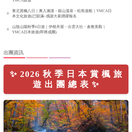
YMCA旅遊
東北賞楓八日｜奧入瀨溪・銀山溫泉・松島遊船｜YMCA日
本文化旅遊(已額滿~感謝大家踴躍報名
山陰山陽秋季6日遊｜伊根舟屋・出雲大社・倉敷美觀｜
YMCA日本旅遊(即將成團)
出團資訊
✨ 2026 秋 季 日 本 賞 楓 旅
遊 出 團 總 表 ✨