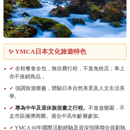
✨ YMCA日本文化旅遊特色
✔
全程餐食全包，無自費行程，不進免稅店；車上
亦不推銷商品 。
✔
強調旅遊樂趣，體驗日本自然美景及人文生活美
學。
✔
專為中年及退休族規畫之行程。
不進遊樂園，不
走市區擁擠商圈。適合中高年齡層參加。
✔
YMCA 60年國際活動經驗及資深領隊聯合規劃執