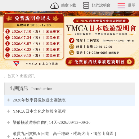
簡章下載
預約說明會
選單
。首頁
出團資訊
出團資訊
Introduction
2026年秋季賞楓旅遊出團總表
YMCA 日本文化之旅報名流程
樂齡橫濱遊學自由行14天-2026/09/13~09/26
縱貫九州賞楓五日遊｜高千穗峽・櫻島火山・御船山庭園｜