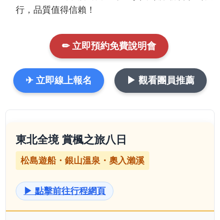
行，品質值得信賴！
✏ 立即預約免費說明會
✈ 立即線上報名
▶ 觀看團員推薦
東北全境 賞楓之旅八日
松島遊船・銀山溫泉・奧入瀨溪
▶ 點擊前往行程網頁