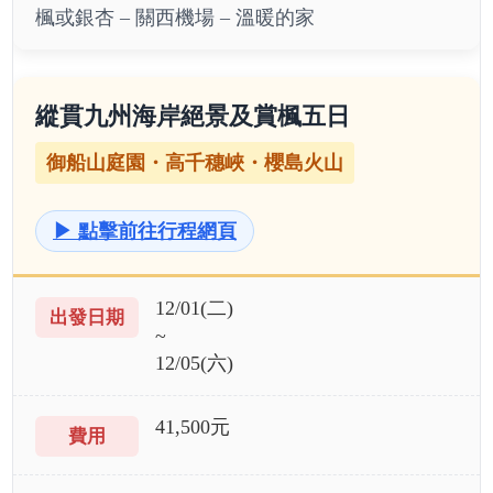
楓或銀杏 – 關西機場 – 溫暖的家
縱貫九州海岸絕景及賞楓五日
御船山庭園・高千穗峽・櫻島火山
▶ 點擊前往行程網頁
12/01(二)
~
12/05(六)
41,500元