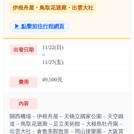
伊根舟屋・鳥取花迴廊・出雲大社
▶ 點擊前往行程網頁
11/22(日)
~
11/27(五)
49,500元
關西機場 – 伊根舟屋 – 天橋立國家公園 – 天空鐵
道 – 鳥取花迴廊 – 足立美術館 – 大根島牡丹園 –
出雲大社 – 倉敷美觀散策 – 岡山後樂園 – 大阪賞