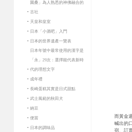
園桑」為人熟悉的神佛融合的
古社
天皇和皇室
日本「小酒吧」入門
日本的世界遺產一覽表
日本年號中最常使用的漢字是
「永」29次：選擇能代表新時
代的理想文字
成年禮
長崎蛋糕其實是日式甜點
武士風範的秋田犬
納豆
而黃金週
便當
喊出的
日本的調味品
宿、訂