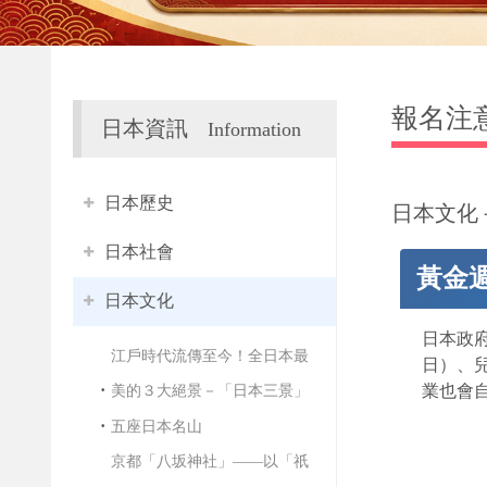
報名注
日本資訊
Information
日本歷史
日本文化
日本社會
黃金週
日本文化
日本政府
江戶時代流傳至今！全日本最
日）、兒
業也會
美的３大絕景－「日本三景」
五座日本名山
京都「八坂神社」——以「祇