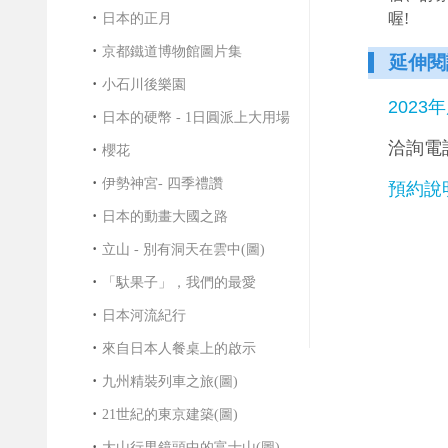
喔!
日本的正月
京都鐵道博物館圖片集
延伸閱
小石川後樂園
2023
日本的硬幣 - 1日圓派上大用場
洽詢電話
櫻花
伊勢神宮- 四季禮讚
預約說
日本的動畫大國之路
立山 - 別有洞天在雲中(圖)
「馱果子」，我們的最愛
日本河流紀行
來自日本人餐桌上的啟示
九州精裝列車之旅(圖)
21世紀的東京建築(圖)
大山行男鏡頭中的富士山(圖)