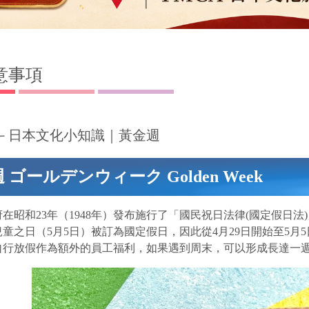
意事項
－日本文化小知識｜黃金週
 ゴールデンウィーク Golden Week
在昭和23年（1948年）發布施行了「國民祝日法律(國定假日法
童之日（5月5日）被訂為國定假日，因此從4月29日開始至5
自行放假作為額外的員工福利，如果遇到周末，可以形成長達一