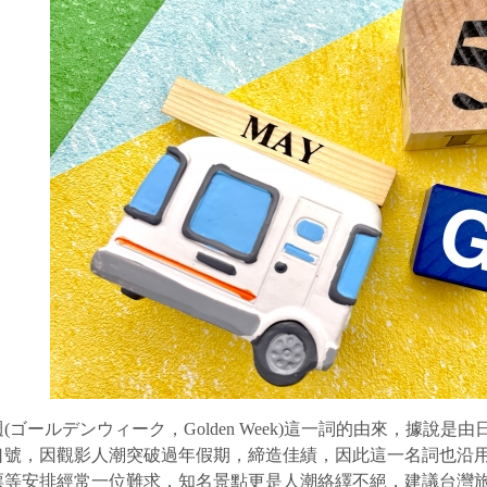
(ゴールデンウィーク，Golden Week)這一詞的由來，據
口號，因觀影人潮突破過年假期，締造佳績，因此這一名詞也沿用
票等安排經常一位難求，知名景點更是人潮絡繹不絕，建議台灣