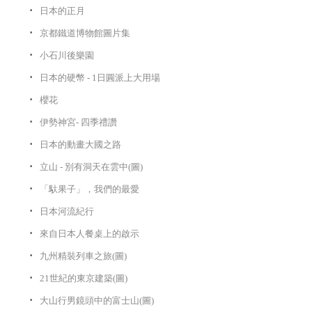
日本的正月
京都鐵道博物館圖片集
小石川後樂園
日本的硬幣 - 1日圓派上大用場
櫻花
伊勢神宮- 四季禮讚
日本的動畫大國之路
立山 - 別有洞天在雲中(圖)
「馱果子」，我們的最愛
日本河流紀行
來自日本人餐桌上的啟示
九州精裝列車之旅(圖)
21世紀的東京建築(圖)
大山行男鏡頭中的富士山(圖)