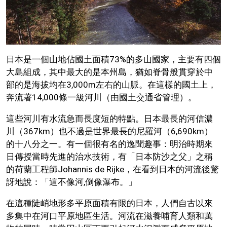
日本是一個山地佔國土面積73%的多山國家，主要有四個
大島組成，其中最大的是本州島，猶如脊骨般貫穿於中
部的是海拔均在3,000m左右的山脈。在這樣的國土上，
奔流著14,000條一級河川（由國土交通省管理）。
這些河川有水流急而長度短的特點。日本最長的河信濃
川（367km）也不過是世界最長的尼羅河（6,690km）
的十八分之一。有一個很有名的逸聞趣事：明治時期來
日傳授當時先進的治水技術，有「日本防沙之父」之稱
的荷蘭工程師Johannis de Rijke，在看到日本的河流後驚
訝地說：「這不像河,倒像瀑布。」
在這種陡峭地形多平原面積有限的日本，人們自古以來
多集中在河口平原地區生活。河流在滋養哺育人類和萬