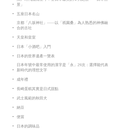
景」
五座日本名山
京都「八坂神社」——以「祇園桑」為人熟悉的神佛融
合的古社
天皇和皇室
日本「小酒吧」入門
日本的世界遺產一覽表
日本年號中最常使用的漢字是「永」29次：選擇能代表
新時代的理想文字
成年禮
長崎蛋糕其實是日式甜點
武士風範的秋田犬
納豆
便當
日本的調味品