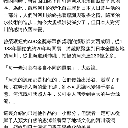
物的同時，時常因山區下雨引起河水氾濫而威脅平原地
區。為此，觀察河川的變化自古就是日本人日常生活的
一部分，人們對河川始終抱著感謝與敬畏之情。隨著治
水技術的進步，如今大規模洪災減少了，但日本人對河
川的感情依舊未變。
曾榮獲紐約ADC金獎等眾多獎項的攝影師大西成明，從1
988年開始的約20年時間裏，將鏡頭聚焦到日本全國各地
的河川，從北海道到沖繩，拍攝的河流達230條之多。
「每一條河都有各自不同的風貌」，大西說。
「河流的源頭都是相似的，它們侵蝕出溪谷、滋潤了平
原，在奔湧入海的最下游，卻不可思議地變得千姿百
態。河流既可映照人生，又可令人感受到更大的生命源
流。」
這裏介紹的只是他作品的一小部分，但讀者一定可以從
賦予人類大自然的恩澤並養育了地域文化的河川溪澗
中，領略到日本河流四季千變萬化的美景。