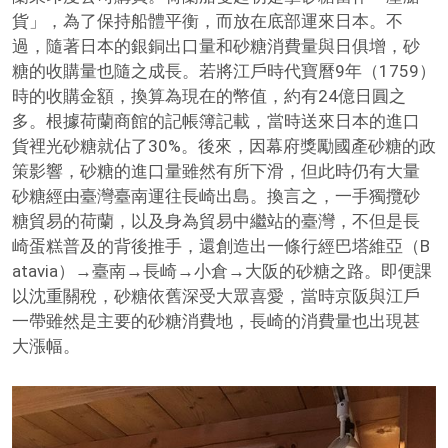
貨」，為了保持船體平衡，而放在底部運來日本。不
過，隨著日本的銀銅出口量和砂糖消費量與日俱增，砂
糖的收購量也隨之成長。若將江戶時代寶曆9年（1759）
時的收購金額，換算為現在的幣值，約有24億日圓之
多。根據荷蘭商館的記帳簿記載，當時送來日本的進口
貨裡光砂糖就佔了30%。後來，因幕府獎勵國產砂糖的政
策影響，砂糖的進口量雖然有所下滑，但此時仍有大量
砂糖經由臺灣臺南運往長崎出島。換言之，一手獨攬砂
糖貿易的荷蘭，以及身為貿易中繼站的臺灣，不但是長
崎蛋糕普及的背後推手，還創造出一條行經巴塔維亞（B
atavia）→臺南→長崎→小倉→大阪的砂糖之路。即便課
以沈重關稅，砂糖依舊深受大眾喜愛，當時京阪與江戶
一帶雖然是主要的砂糖消費地，長崎的消費量也出現甚
大漲幅。