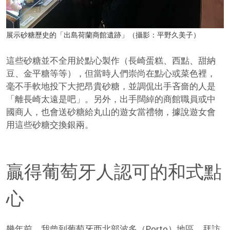
展示砂糖歷史的「出島荷蘭商館遺跡」（攝影：平野久美子）
這些砂糖並不全用於點心製作（長崎蛋糕、西點、甜納
豆、金平糖等等），但當時人們崇尚在點心或菜色裡，
毫不手軟地投下大把昂貴砂糖，並調侃出手吝嗇的人是
「離長崎太遠是吧」。另外，出手闊綽的商館職員或中
國商人，也會送砂糖給丸山的遊女當禮物，據說遊女會
用這些砂糖交換銀兩。
贏得葡萄牙人認可的和式點
心
幾年前，我曾到葡萄牙西北部波多（Porto）地區，拜訪