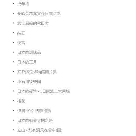
成年禮
長崎蛋糕其實是日式甜點
武士風範的秋田犬
納豆
便當
日本的調味品
日本的正月
京都鐵道博物館圖片集
小石川後樂園
日本的硬幣 - 1日圓派上大用場
櫻花
伊勢神宮- 四季禮讚
日本的動畫大國之路
立山 - 別有洞天在雲中(圖)