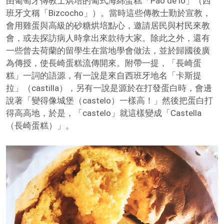
由葡萄牙傳教士烘培的葡式海綿蛋糕「Pão de ló」（西
班牙文稱「Bizcocho」）。當時這些傳教士勤於宣教，
會用雞蛋與高級的砂糖烘培點心，邀請居民與村民來教
會，或去探訪病人時拿出來款待大家。除此之外，還有
一些曾去荷蘭的留學生在當地學會做法，並於歸國後廣
為傳授，使長崎蛋糕流傳開來。附帶一提，「長崎蛋
糕」一詞的語源，有一說是來自西班牙地名「卡斯提
拉」（castilla），另有一說是源於在打發蛋白時，會邊
說著「變得像城堡（castelo）一樣高！」然後把蛋白打
得高高地，於是，「castelo」就這樣變成「Castella
（長崎蛋糕）」。