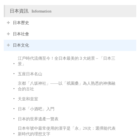
日本資訊
Information
日本歷史
日本社會
日本文化
江戶時代流傳至今！全日本最美的３大絕景－「日本三
景」
五座日本名山
京都「八坂神社」——以「祇園桑」為人熟悉的神佛融
合的古社
天皇和皇室
日本「小酒吧」入門
日本的世界遺產一覽表
日本年號中最常使用的漢字是「永」29次：選擇能代表
新時代的理想文字