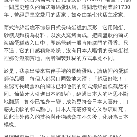
一間歷史悠久的葡式海綿蛋糕店。這間老舖創業於1730
年，曾經是皇室愛用的店家，如今由第七代店主當家。
葡式海綿蛋糕不愧是日式長崎蛋糕的原形，它用雞蛋、
砂糖與麵粉為材料，以炭火窯烤而成。把圓盤狀的葡式
海綿蛋糕放入口中，即感覺到一股直衝腦門的蛋香。只
不過，它的口感稍嫌乾燥，沒有日本人嚐慣的長崎蛋糕
裡那份濕潤質地。兩者調製麵糊的方式畢竟不同。
於是，我拿出帶來當伴手禮的長崎蛋糕，請店裡的蛋糕
師傅品嚐。每個人都異口同聲地大讚：「超級好吃！」
並認可長崎蛋糕的風味已和他們的葡式海綿蛋糕截然不
同。葡萄牙人引進日本的點心，經過日本人的巧思不斷
地翻新，如今已搖身一變，成為更符合日本人喜好，口
感更柔軟的和式點心。日本人充滿好奇心又熱衷研究，
因此海外傳入的技術與產物總會在不久後，化身為日本
模樣。