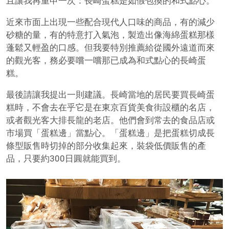
且讓我再重申一次：長崎蛋糕是如假包換的和式點心。
近來市面上出現一些配合現代人口味的商品，有的減少
砂糖的量，有的特意打入氣泡，製造出像海綿蛋糕那樣
蓬鬆又輕盈的口感。但我要特別推薦給從國外遠道而來
的觀光客，務必要嚐一嚐那已成為和式點心的長崎蛋
糕。
最後請讓我提出一則建議。長崎當地的居民要買長崎蛋
糕時，不會去在乎它是在東京百貨美食街設櫃的名店，
或者觀光客大排長龍的老店。他們會到常去的食品店或
市場買「蛋糕邊」當點心。「蛋糕邊」是把蛋糕切成長
條型販售時切掉的部分收集起來，裝袋低價販售的產
品，只要約300日圓就能買到。