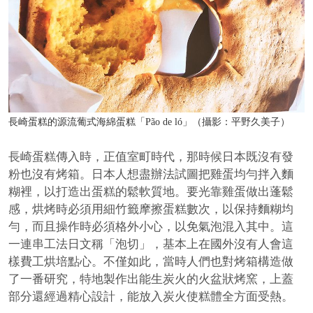
長崎蛋糕的源流葡式海綿蛋糕「Pão de ló」（攝影：平野久美子）
長崎蛋糕傳入時，正值室町時代，那時候日本既沒有發
粉也沒有烤箱。日本人想盡辦法試圖把雞蛋均勻拌入麵
糊裡，以打造出蛋糕的鬆軟質地。要光靠雞蛋做出蓬鬆
感，烘烤時必須用細竹籤摩擦蛋糕數次，以保持麵糊均
勻，而且操作時必須格外小心，以免氣泡混入其中。這
一連串工法日文稱「泡切」，基本上在國外沒有人會這
樣費工烘培點心。不僅如此，當時人們也對烤箱構造做
了一番研究，特地製作出能生炭火的火盆狀烤窯，上蓋
部分還經過精心設計，能放入炭火使糕體全方面受熱。