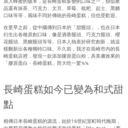
加入蜂蜜的版本，是長崎蛋糕多變的口味之一，類似產
品還有抹茶、巧克力、文旦、草莓、枇杷、起士、黑糖
口味等等，風味不同於傳統的長崎蛋糕，但也受歡迎。
在更早之前，從中國傳到日本的「甜饅頭」，也在日本
衍生出各種原創口味，像是酒香饅頭、巧克力饅頭、櫻
花饅頭、黑糖饅頭等等。日本人熱衷於研究創新，就這
樣翻新出各種獨特口味。不久前，我才在長崎市內的長
崎蛋糕店裡，發現一款添加膠原蛋白粉，具美膚效果的
「膠原蛋白・長崎蛋糕」而大吃一驚¼¼
長崎蛋糕如今已變為和式甜
點
相傳日本長崎蛋糕的源流，始於16世紀室町時代晚期，