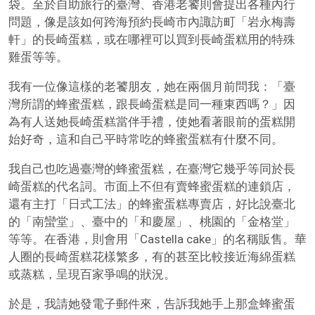
袋。至於自助旅行的臺灣、香港老饕則會提出各種內行
問題，像是該如何跨海預約長崎市內諏訪町「岩永梅壽
軒」的長崎蛋糕，或在哪裡可以買到長崎蛋糕用的特殊
雞蛋等等。
我有一位像這樣的老饕朋友，她在兩個月前問我：「臺
灣所謂的蜂蜜蛋糕，跟長崎蛋糕是同一種東西嗎？」因
為有人送她長崎蛋糕當伴手禮，使她看著眼前的蛋糕開
始好奇，這和自己平時常吃的蜂蜜蛋糕有什麼不同。
我自己也吃過臺灣的蜂蜜蛋糕，在臺灣它幾乎等同於長
崎蛋糕的代名詞。市面上不但有賣蜂蜜蛋糕的連鎖店，
還有主打「日式工法」的蜂蜜蛋糕專賣店，好比說臺北
的「南蠻堂」、臺中的「和慶屋」、桃園的「金格堂」
等等。在香港，則會用「Castella cake」的名稱販售。華
人圈的長崎蛋糕花樣繁多，有的甚至比較接近海綿蛋糕
或蒸糕，呈現百家爭鳴的狀況。
於是，我請她發電子郵件來，告訴我她手上那盒蜂蜜蛋