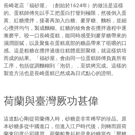
長崎老店「福砂屋」（創始於1624年）的做法是這樣
的。蛋糕師傅先以手工把蛋白打發到極限，然後倒入蛋
黃、紅糖攪拌，接著再加入白糖、麥芽糖、麵粉，並細
心攪拌均勻，製成麵糊。紅糖的稜角會在攪拌過程中逐
漸磨平。咬一口長崎蛋糕，能同時感受到麥芽糖帶來的
濕潤甜膩，以及聚集在蛋糕底部的糖晶帶來了咀嚼的口
感。這是粗糖在攪拌過後往糕體底部聚積，就這樣烘培
而成的結果。「福砂屋」會由同一位蛋糕師傅負責所有
工序，包括從調麵糊到「泡切」，至烘烤完成。這樣的
製造方法也是長崎蛋糕已然成為日式點心的證明。
荷蘭與臺灣厥功甚偉
這道點心剛從荷蘭傳入時，砂糖是非常稀罕的珍品。原
本砂糖多從中國進口，但進入江戶時代後，則轉而跟荷
蘭東印度公司購買。荷蘭船隻起初是拿砂糖當作「壓艙