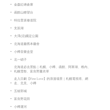
金森紅磚倉庫
函館山瞭望台
特拉普派修道院
支笏湖
大澤(沼)國定公園
北海道廳舊本廳舍
小樽音樂盒堂
北一硝子
北海道必去景點｜札幌、小樽、函館、阿寒湖、稚內、
札幌雪祭、富良野薰衣草
走入日劇【First Love】的浪漫場景｜札幌電視塔、網
走、北見、小樽
五稜郭城
富良野花田
小樽運河