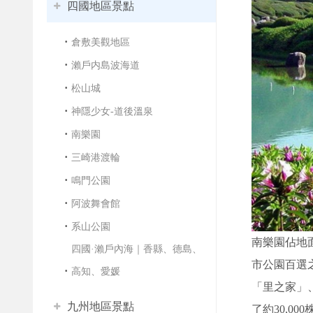
四國地區景點
倉敷美觀地區
瀨戶内島波海道
松山城
神隱少女-道後溫泉
南樂園
三崎港渡輪
鳴門公園
阿波舞會館
系山公園
南樂園佔地
四國·瀨戶內海｜香縣、德島、
市公園百選
高知、愛媛
「里之家」
九州地區景點
了約30,0