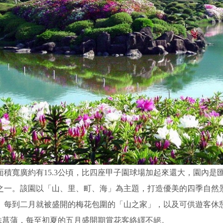
面積寬廣約有15.3公頃，比四座甲子園球場加起來還大，園內
之一。該園以「山、里、町、海」為主題，打造優美的四季自然
、每到二月就被盛開的梅花包圍的「山之家」，以及可供遊客休
00株菖蒲，每至初夏的五月盛開期賞花客絡繹不絕。