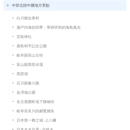
中部北陸中國地方景點
白川鄉合掌村
瀨戶內海的四季：寧靜祥和的海島風光
宮島神社
廣島和平記念公園
岐阜縣高山古街
富山縣黑部水壩
黑部湖
石川縣兼六園
金澤城公園
名古屋榮町地下購物街
岐阜長良川的鸕鶿捕魚
日本第一舞之城 -上八幡
日本名水百選 - 宗祇水