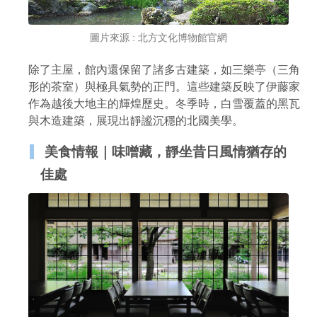
圖片來源 : 北方文化博物館官網
除了主屋，館內還保留了諸多古建築，如三樂亭（三角
形的茶室）與極具氣勢的正門。這些建築反映了伊藤家
作為越後大地主的輝煌歷史。冬季時，白雪覆蓋的黑瓦
與木造建築，展現出靜謐沉穩的北國美學。
美食情報｜味噌藏，靜坐昔日風情猶存的
佳處