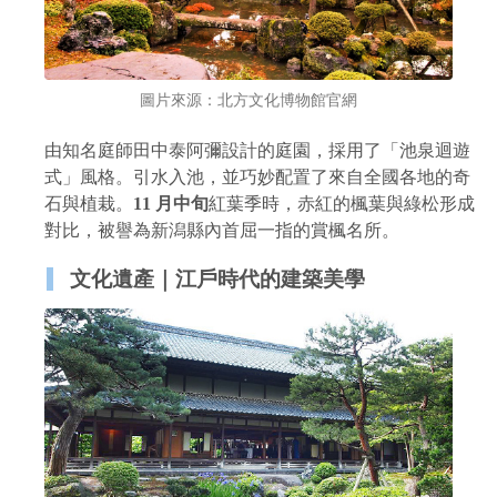
圖片來源：北方文化博物館官網
由知名庭師田中泰阿彌設計的庭園，採用了「池泉迴遊
式」風格。引水入池，並巧妙配置了來自全國各地的奇
石與植栽。
11 月中旬
紅葉季時，赤紅的楓葉與綠松形成
對比，被譽為新潟縣內首屈一指的賞楓名所。
文化遺產｜江戶時代的建築美學