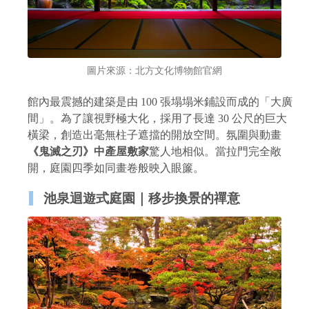
圖片來源：北方文化博物館官網
館內最震撼的建築是由 100 張塌塌米鋪設而成的「大廣
間」。為了讓視野極大化，採用了長達 30 公尺的巨大
橫梁，創造出毫無柱子遮擋的開放空間。氛圍與動畫
《鬼滅之刃》中產屋敷家
驚人地相似。當拉門完全敞
開，庭園四季如同畫卷般映入眼簾。
池泉迴遊式庭園｜移步換景的禪意