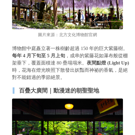
圖片來源：北方文化博物館官網
博物館中庭矗立著一株樹齡超過 150 年的巨大紫藤樹。
每年 4 月下旬至 5 月上旬
，成串的紫藤花如瀑布般從棚
架垂下，覆蓋面積達 80 疊塌塌米。
夜間點燈 (Light Up)
時，花海在燈光映照下散發出妖豔而神祕的香氣，是絕
對不能錯過的季節絕景。
百疊大廣間｜動漫迷的朝聖聖地