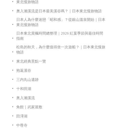
東北慢旅物語
奧入瀨溪流是日本最美溪谷嗎？｜日本東北慢旅物語
日本人為什麼迷戀「昭和感」？從銀山溫泉開始｜日本
東北慢旅物語
日本東北賞楓時間總整理｜2026 紅葉季節與最佳時間
指南
松島的秋天，為什麼值得坐一次遊船？｜日本東北慢旅
物語
東北經典景點一覽
抱返溪谷
三内丸山遺跡
十和田湖
奥入瀨溪流
角館｜武家屋敷
田澤湖
中尊寺