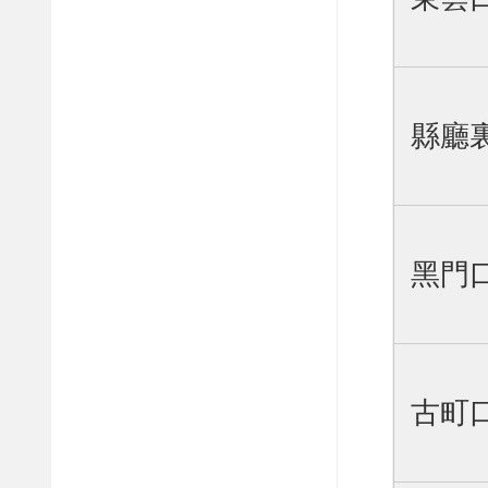
縣廳
黑門
古町