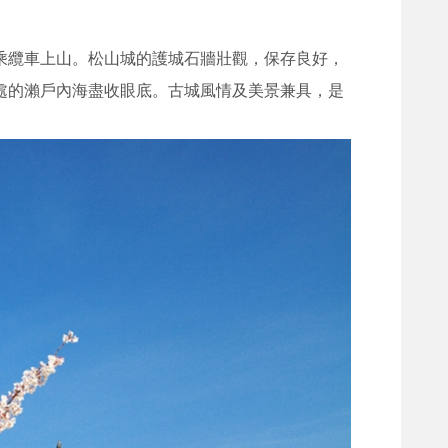
乘纜車上山。松山城的護城石牆壯觀，保存良好，
處的瀨戶內海盡收眼底。古城風情及美景兼具，是