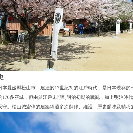
史
日本愛媛縣松山市，建造於17世紀初的江戶時代，是日本現存的
約170多座城，但由於江戶末期到明治初期的戰亂，加上明治時
天守。松山城宏偉的建築經過多次翻修、維護，歷史韻味及精巧