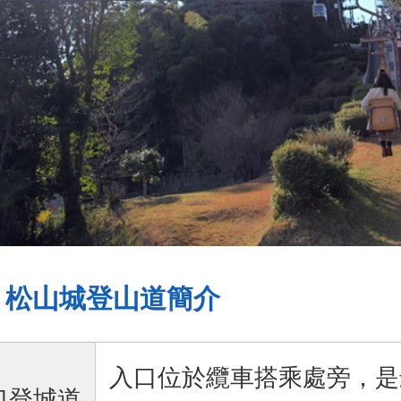
松山城登山道簡介
入口位於纜車搭乘處旁，是
口登城道