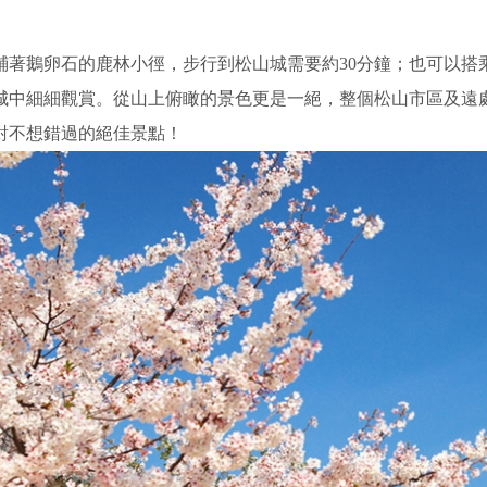
鋪著鵝卵石的鹿林小徑，步行到松山城需要約30分鐘；也可以搭
城中細細觀賞。從山上俯瞰的景色更是一絕，整個松山市區及遠
對不想錯過的絕佳景點！