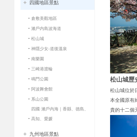
四國地區景點
倉敷美觀地區
瀨戶内島波海道
松山城
神隱少女-道後溫泉
南樂園
三崎港渡輪
松山城歷
鳴門公園
阿波舞會館
松山城位於
系山公園
本全國原有
四國·瀨戶內海｜香縣、德島、
貴的十二個
高知、愛媛
九州地區景點