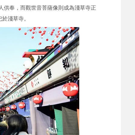
人供奉，而觀世音菩薩像則成為淺草寺正
祀於淺草寺。