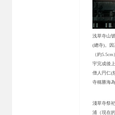
浅草寺山
(總寺)。
（約5.5
宇完成後上
僧人円仁(
寺稱勝海
淺草寺祭祀
浦（現在