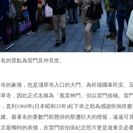
有名的景點為雷門及仲見世。
草寺的象徵，也是淺草寺入口的大門。為祈禱國泰民安、
草寺，因此正式名稱為「風雷神門」但以雷門俗稱。雷門於
，直到1960年(日本昭和35年)松下幸之助為感謝疾病
建。最著名的要數門前懸掛的那盞巨大的燈籠，遠遠可見
東京最獨特的表徵，在雷門前拍張紀念照片更是遊東京必