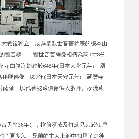
界大戰後獨立，成為聖觀世音菩薩宗的總本山
的觀音様」。觀世音菩薩像相傳為高1寸8分
寺由勝海始建於645年(日本大化元年)，殿
秘藏佛像。857年(日本天安元年)，延暦寺
音菩薩像，以代替秘藏佛像供人參拜。故淺草
推古天皇36年），檜前濱成及竹成兄弟於江戶
補了更多魚。兄弟的主人土師中知拜了之後