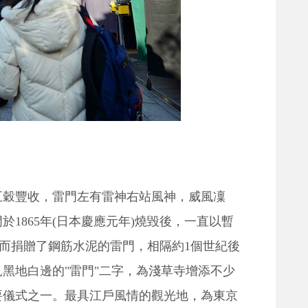
五穀豐收，雷門左有雷神右站風神，威風凜
1865年(日本慶應元年)燒毀後，一直以暫
痊癒而捐贈了鋼筋水泥的雷門，相隔約1個世紀後
黑地白邊的"雷門"二字，為淺草寺增添不少
要儀式之一。最具江戶風情的觀光地，為東京