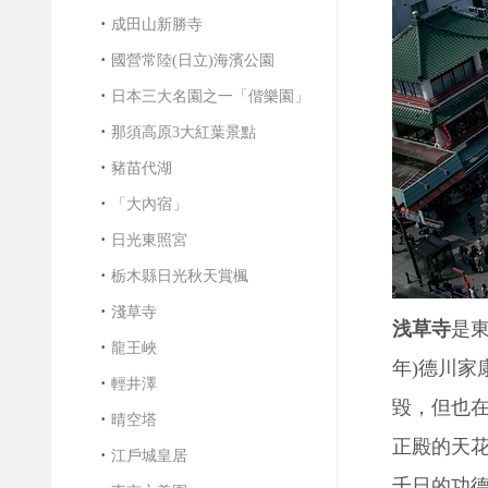
成田山新勝寺
國營常陸(日立)海濱公園
日本三大名園之一「偕樂園」
那須高原3大紅葉景點
豬苗代湖
「大內宿」
日光東照宮
栃木縣日光秋天賞楓
淺草寺
浅草寺
是東
龍王峽
年)德川家
輕井澤
毀，但也
晴空塔
正殿的天花
江戶城皇居
千日的功德