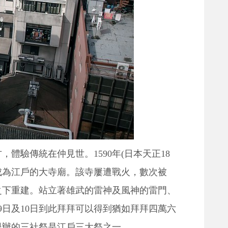
體驗傳統在仲見世。1590年(日本天正18
成為江戶的大寺廟。該寺屢遭戰火，數次被
之下重建。站立著雄武的雷神及風神的雷門、
9日及10日到此拜拜可以得到猶如拜拜四萬六
舉辦的三社祭是江戶三大祭之一。