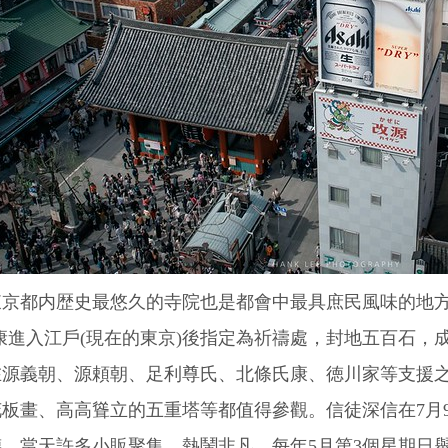
京都内歴史最悠久的寺院也是都會中最具庶民風味的地方，
康進入江戶(現在的東京)後指定為祈禱處，封地五百石，
在源義朝、源頼朝、足利尊氏、北條氏康、徳川家等支援
板畫、高高聳立的五重塔等都值得參觀。信徒深信在7月
，當天許多小販聚集，熱鬧非凡。每年5月第3個星期日