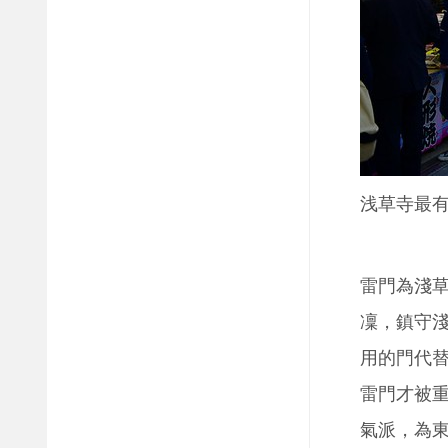
浅草寺最
雷門為淺
凜，鎮守淺
用的門代替
雷門才被重
氣派，為