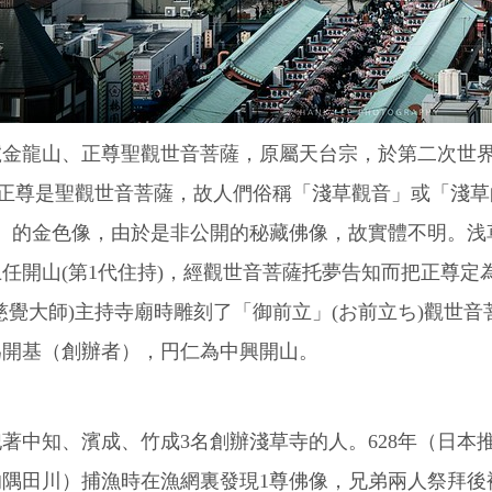
號金龍山、正尊聖觀世音菩薩，原屬天台宗，於第二次世
因正尊是聖觀世音菩薩，故人們俗稱「淺草觀音」或「淺草
cm）的金色像，由於是非公開的秘藏佛像，故實體不明。浅草
任開山(第1代住持)，經觀世音菩薩托夢告知而把正尊定為
慈覺大師)主持寺廟時雕刻了「御前立」(お前立ち)觀世
為開基（創辦者），円仁為中興開山。
著中知、濱成、竹成3名創辦淺草寺的人。628年（日本
的隅田川）捕漁時在漁網裏發現1尊佛像，兄弟兩人祭拜後