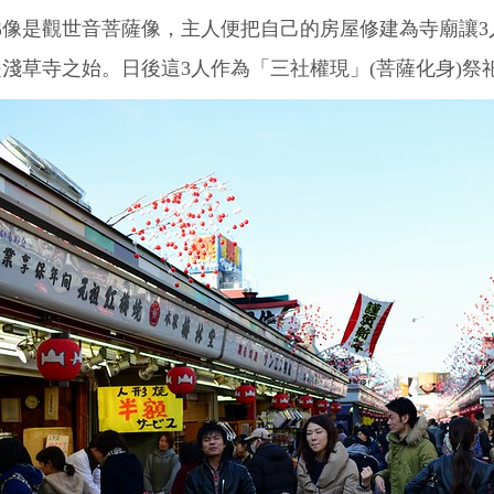
佛像是觀世音菩薩像，主人便把自己的房屋修建為寺廟讓3
淺草寺之始。日後這3人作為「三社權現」(菩薩化身)祭