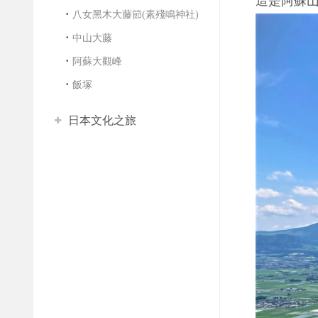
這是阿蘇山
八女黑木大藤節(素殘鳴神社)
中山大藤
阿蘇大觀峰
飯塚
日本文化之旅