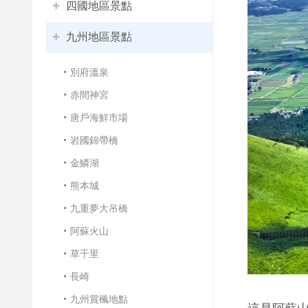
四國地區景點
九州地區景點
別府溫泉
赤間神宮
唐戶海鮮市場
岩國錦帶橋
金鱗湖
熊本城
九重夢大吊橋
阿蘇火山
草千里
長崎
九州賞楓地點