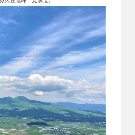
五嶽久住連峰一覽無遺。