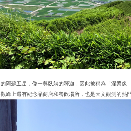
到的阿蘇五岳，像一尊臥躺的釋迦，因此被稱為「涅槃像
大觀峰上還有紀念品商店和餐飲場所，也是天文觀測的熱