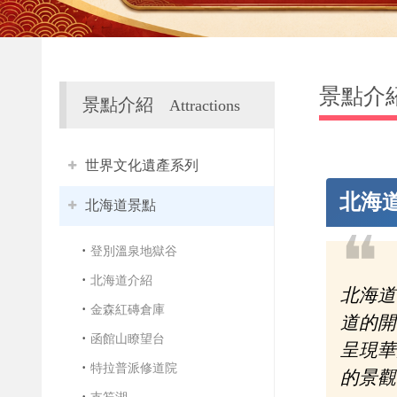
景點介
景點介紹
Attractions
世界文化遺產系列
北海
北海道景點
❝
登別溫泉地獄谷
北海道介紹
北海道
金森紅磚倉庫
道的開
函館山瞭望台
呈現華
特拉普派修道院
的景觀