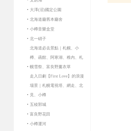
支笏湖
大澤(沼)國定公園
北海道廳舊本廳舍
小樽音樂盒堂
北一硝子
北海道必去景點｜札幌、小
樽、函館、阿寒湖、稚內、札
幌雪祭、富良野薰衣草
走入日劇【First Love】的浪漫
場景｜札幌電視塔、網走、北
見、小樽
五稜郭城
富良野花田
小樽運河