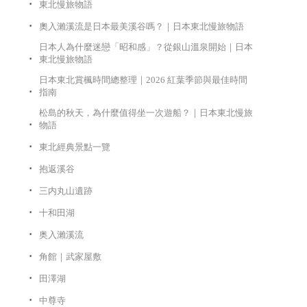
東北慢旅物語
奧入瀨溪流是日本最美溪谷嗎？｜日本東北慢旅物語
日本人為什麼迷戀「昭和感」？從銀山溫泉開始｜日本
東北慢旅物語
日本東北賞楓時間總整理｜2026 紅葉季節與最佳時間
指南
松島的秋天，為什麼值得坐一次遊船？｜日本東北慢旅
物語
東北經典景點一覽
抱返溪谷
三内丸山遺跡
十和田湖
奥入瀨溪流
角館｜武家屋敷
田澤湖
中尊寺