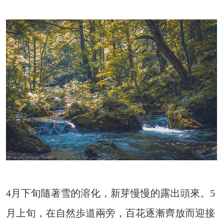
4月下旬隨著雪的溶化，新芽慢慢的露出頭來。5
月上旬，在自然歩道兩旁，百花逐漸齊放而迎接