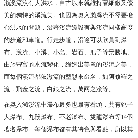
瀨溪流沒有大洪水，自古以來就維持著細微又優
美的獨特的溪流美。也因為奥入瀨溪流不需要擔
心洪水的問題，沿著溪流邊設有與溪流同樣高度
的步道和車道。行走步道，沿途可以欣賞到瀑
布、激流、小溪、小島、岩石、池子等景勝地。
由於豐富的水流變化，締造出美麗的溪流之美，
而每個溪流都依激流的型態來命名，如阿修羅之
流，飛金之流，白銀之流，萬兩之流等。
在奥入瀨溪流中瀑布最多也最有看頭，共有銚子
大瀑布、九段瀑布、不老瀑布、雙龍瀑布等14個
著名瀑布。每個瀑布都有其特色與看點，所以其