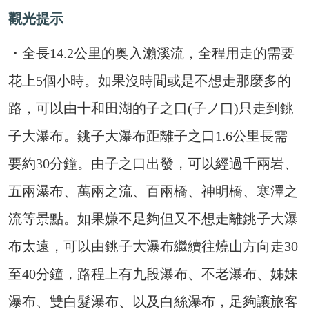
觀光提示
・全長14.2公里的奥入瀨溪流，全程用走的需要
花上5個小時。如果沒時間或是不想走那麼多的
路，可以由十和田湖的子之口(子ノ口)只走到銚
子大瀑布。銚子大瀑布距離子之口1.6公里長需
要約30分鐘。由子之口出發，可以經過千兩岩、
五兩瀑布、萬兩之流、百兩橋、神明橋、寒澤之
流等景點。如果嫌不足夠但又不想走離銚子大瀑
布太遠，可以由銚子大瀑布繼續往燒山方向走30
至40分鐘，路程上有九段瀑布、不老瀑布、姊妹
瀑布、雙白髮瀑布、以及白絲瀑布，足夠讓旅客