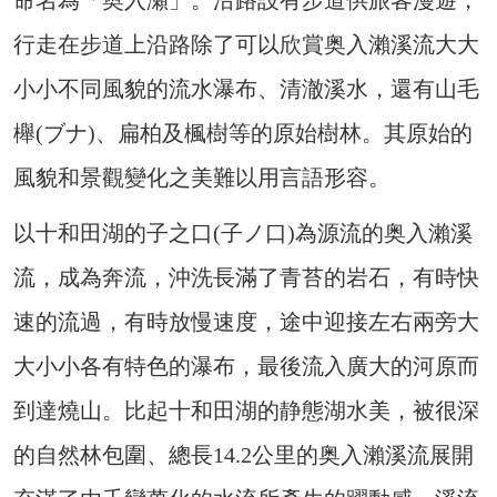
行走在步道上沿路除了可以欣賞奥入瀨溪流大大
小小不同風貌的流水瀑布、清澈溪水，還有山毛
櫸(ブナ)、扁柏及楓樹等的原始樹林。其原始的
風貌和景觀變化之美難以用言語形容。
以十和田湖的子之口(子ノ口)為源流的奥入瀨溪
流，成為奔流，沖洗長滿了青苔的岩石，有時快
速的流過，有時放慢速度，途中迎接左右兩旁大
大小小各有特色的瀑布，最後流入廣大的河原而
到達燒山。比起十和田湖的静態湖水美，被很深
的自然林包圍、總長14.2公里的奥入瀨溪流展開