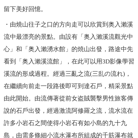
留下美好回憶。
・由燒山往子之口的方向走可以欣賞到奥入瀨溪
流中最漂亮的景點。由設有「奥入瀨溪流觀光中
心」和「奥入瀨湧水館」的焼山出發，路途中先
看到「奥入瀨溪流館」，在此可以用3D影像學習
溪流的形成過程。經過三亂之流(三乱の流れ)，
在繼續向前走一段路後即可到達石戶，精采景點
由此開始。由流傳著從前女盗賊襲擊男性旅客傳
說的石戶出發，經過激流阿修羅之流，流水流在
許多小岩石之間使得小岩石有如小島的九十九
島，由需多條細小流水瀑布所組成的千筋瀑布就