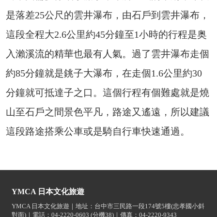
是落差25公尺的雲井瀑布，由石戶到雲井瀑布，
這段全程大2.6公里約45分鐘至1小時的行程是奥
入瀨溪流的精華也最有人氣。過了雲井瀑布走個
約85分鐘就是銚子大瀑布，在走個1.6公里約30
分鐘就可抵達子之口。這個行程有個難處就是燒
山至石戶之間景色平凡，路途又遙遠，所以建議
這段路途搭乘公車或是騎自行車快速通過。
YMCA 日本文化旅遊
YMCA 日本文化旅遊｜地址：台中市三民路一段174號5樓(忠孝國小斜
對面)｜電話：04-2220-0603 (分機38)｜傳真：04-2220-9343