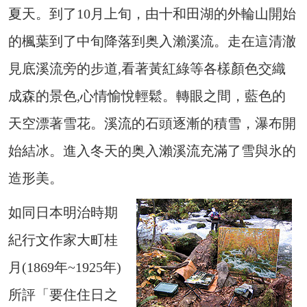
夏天。到了10月上旬，由十和田湖的外輪山開始
的楓葉到了中旬降落到奥入瀨溪流。走在這清澈
見底溪流旁的步道,看著黃紅綠等各樣顏色交織
成森的景色,心情愉悅輕鬆。轉眼之間，藍色的
天空漂著雪花。溪流的石頭逐漸的積雪，瀑布開
始結冰。進入冬天的奥入瀨溪流充滿了雪與氷的
造形美。
如同日本明治時期
紀行文作家大町桂
月(1869年~1925年)
所評「要住住日之