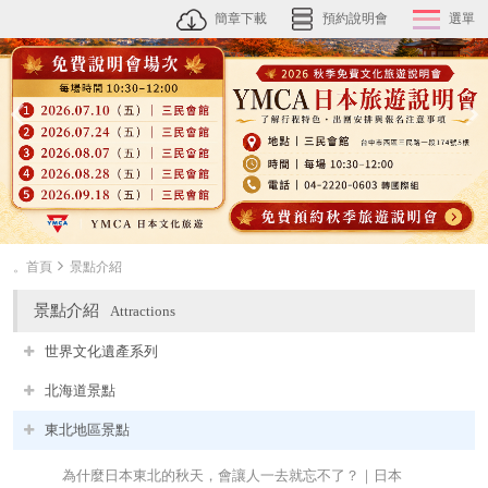
簡章下載
預約說明會
選單
。首頁
景點介紹
景點介紹
Attractions
世界文化遺產系列
北海道景點
東北地區景點
為什麼日本東北的秋天，會讓人一去就忘不了？｜日本