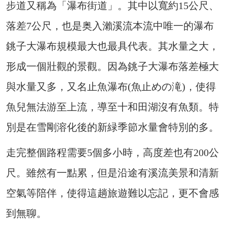
步道又稱為「瀑布街道」。其中以寬約15公尺、
落差7公尺，也是奥入瀨溪流本流中唯一的瀑布
銚子大瀑布規模最大也最具代表。其水量之大，
形成一個壯觀的景觀。因為銚子大瀑布落差極大
與水量又多，又名止魚瀑布(魚止めの滝)，使得
魚兒無法游至上流，導至十和田湖沒有魚類。特
別是在雪剛溶化後的新緑季節水量會特別的多。
走完整個路程需要5個多小時，高度差也有200公
尺。雖然有一點累，但是沿途有溪流美景和清新
空氣等陪伴，使得這趟旅遊難以忘記，更不會感
到無聊。