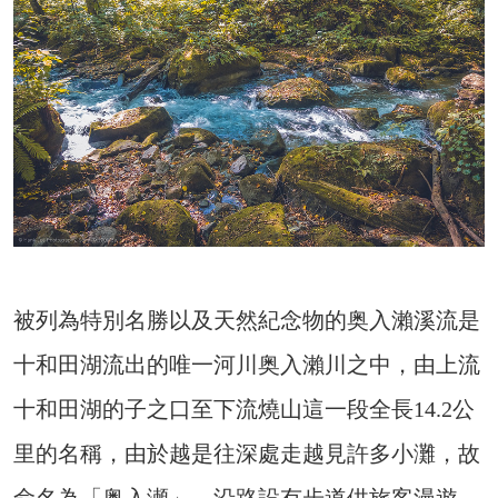
被列為特別名勝以及天然紀念物的奥入瀨溪流是
十和田湖流出的唯一河川奥入瀨川之中，由上流
十和田湖的子之口至下流燒山這一段全長14.2公
里的名稱，由於越是往深處走越見許多小灘，故
命名為「奥入瀬」。沿路設有步道供旅客漫遊，