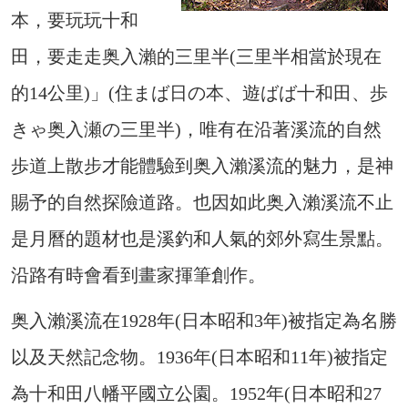
本，要玩玩十和
田，要走走奥入瀨的三里半(三里半相當於現在
的14公里)」(住まば日の本、遊ばば十和田、歩
きゃ奥入瀬の三里半)，唯有在沿著溪流的自然
歩道上散步才能體驗到奥入瀨溪流的魅力，是神
賜予的自然探險道路。也因如此奥入瀨溪流不止
是月曆的題材也是溪釣和人氣的郊外寫生景點。
沿路有時會看到畫家揮筆創作。
奥入瀨溪流在1928年(日本昭和3年)被指定為名勝
以及天然記念物。1936年(日本昭和11年)被指定
為十和田八幡平國立公園。1952年(日本昭和27