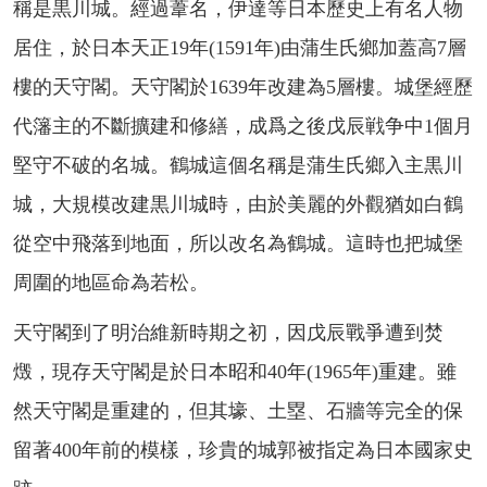
稱是黒川城。經過葦名，伊達等日本歷史上有名人物
居住，於日本天正19年(1591年)由蒲生氏鄉加蓋高7層
樓的天守閣。天守閣於1639年改建為5層樓。城堡經歷
代籓主的不斷擴建和修繕，成爲之後戊辰戦争中1個月
堅守不破的名城。鶴城這個名稱是蒲生氏鄉入主黒川
城，大規模改建黒川城時，由於美麗的外觀猶如白鶴
從空中飛落到地面，所以改名為鶴城。這時也把城堡
周圍的地區命為若松。
天守閣到了明治維新時期之初，因戊辰戰爭遭到焚
燬，現存天守閣是於日本昭和40年(1965年)重建。雖
然天守閣是重建的，但其壕、土塁、石牆等完全的保
留著400年前的模樣，珍貴的城郭被指定為日本國家史