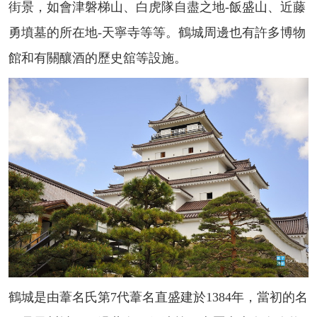
街景，如會津磐梯山、白虎隊自盡之地-飯盛山、近藤
勇墳墓的所在地-天寧寺等等。鶴城周邊也有許多博物
館和有關釀酒的歷史舘等設施。
鶴城是由葦名氏第7代葦名直盛建於1384年，當初的名