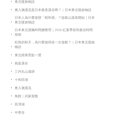
東北慢旅物語
奧入瀨溪流是日本最美溪谷嗎？｜日本東北慢旅物語
日本人為什麼迷戀「昭和感」？從銀山溫泉開始｜日本
東北慢旅物語
日本東北賞楓時間總整理｜2026 紅葉季節與最佳時間
指南
松島的秋天，為什麼值得坐一次遊船？｜日本東北慢旅
物語
東北經典景點一覽
抱返溪谷
三内丸山遺跡
十和田湖
奥入瀨溪流
角館｜武家屋敷
田澤湖
中尊寺