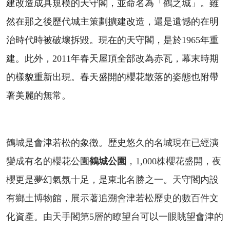
建改造成具規模的天守閣，並命名為「鶴之城」。雖
然在那之後歷代城主策劃擴建改造，還是遺憾的在明
治時代時被破壞拆毀。現在的天守閣，是於1965年重
建。此外，2011年春天屋頂全部改為赤瓦，幕末時期
的樣貌重新出現。春天盛開的櫻花散落的姿態也附帶
著美麗的無常。
鶴城是會津若松的象徴。歴史悠久的名城現在已經演
變成有名的櫻花公園
鶴城公園
，1,000株櫻花盛開，夜
櫻更是夢幻氣氛十足，是東北名勝之一。天守閣内設
有鄉土博物館，展示著追溯會津若松歷史的數百件文
化資產。由天手閣第5層的瞭望台可以一眼眺望會津的