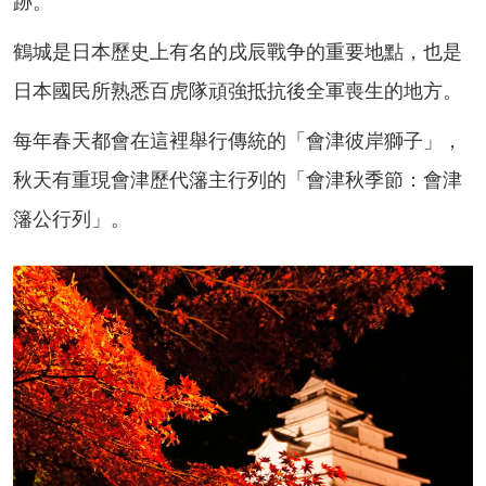
跡。
鶴城是日本歷史上有名的戌辰戰争的重要地點，也是
日本國民所熟悉百虎隊頑強抵抗後全軍喪生的地方。
每年春天都會在這裡舉行傳統的「會津彼岸獅子」，
秋天有重現會津歷代籓主行列的「會津秋季節：會津
籓公行列」。