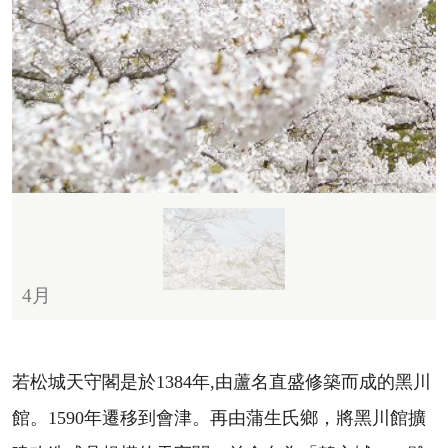
4月
若松城天守閣是於1384年,由蘆名直盛修築而成的黑川
館。1590年遷移到會津。再由蒲生氏鄉，將黑川館擴