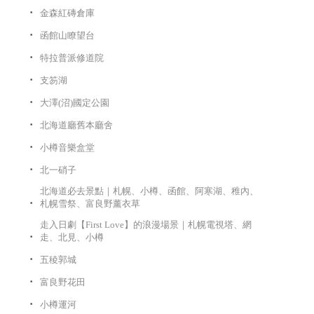
金森紅磚倉庫
函館山瞭望台
特拉普派修道院
支笏湖
大澤(沼)國定公園
北海道廳舊本廳舍
小樽音樂盒堂
北一硝子
北海道必去景點｜札幌、小樽、函館、阿寒湖、稚內、
札幌雪祭、富良野薰衣草
走入日劇【First Love】的浪漫場景｜札幌電視塔、網
走、北見、小樽
五稜郭城
富良野花田
小樽運河