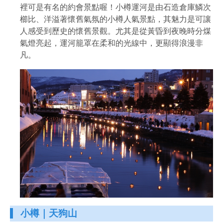
裡可是有名的約會景點喔！小樽運河是由石造倉庫鱗次
櫛比、洋溢著懷舊氣氛的小樽人氣景點，其魅力是可讓
人感受到歷史的懷舊景觀。尤其是從黃昏到夜晚時分煤
氣燈亮起，運河籠罩在柔和的光線中，更顯得浪漫非
凡。
小樽｜天狗山