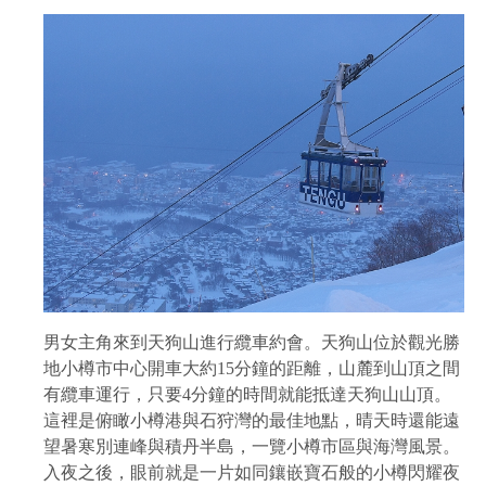
男女主角來到天狗山進行纜車約會。天狗山位於觀光勝
地小樽市中心開車大約15分鐘的距離，山麓到山頂之間
有纜車運行，只要4分鐘的時間就能抵達天狗山山頂。
這裡是俯瞰小樽港與石狩灣的最佳地點，晴天時還能遠
望暑寒別連峰與積丹半島，一覽小樽市區與海灣風景。
入夜之後，眼前就是一片如同鑲嵌寶石般的小樽閃耀夜