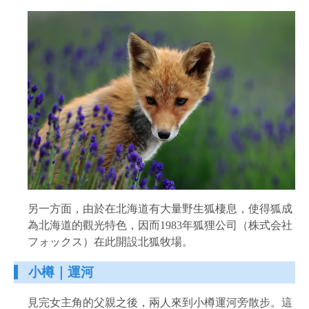
另一方面，由於在北海道有大量野生狐棲息，使得狐成
為北海道的觀光特色，因而1983年狐狸公司（株式会社
フォックス）在此開設北狐牧場。
小樽｜運河
見完女主角的父親之後，兩人來到小樽運河旁散步。這